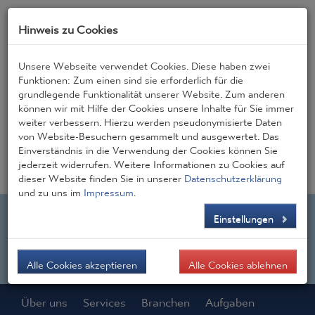
Hinweis zu Cookies
Unsere Webseite verwendet Cookies. Diese haben zwei
Funktionen: Zum einen sind sie erforderlich für die
grundlegende Funktionalität unserer Website. Zum anderen
Start
JOBS
Kontakt
CONSIGEN BLOG
können wir mit Hilfe der Cookies unsere Inhalte für Sie immer
weiter verbessern. Hierzu werden pseudonymisierte Daten
von Website-Besuchern gesammelt und ausgewertet. Das
DE
EN
Einverständnis in die Verwendung der Cookies können Sie
jederzeit widerrufen. Weitere Informationen zu Cookies auf
dieser Website finden Sie in unserer
Datenschutzerklärung
und zu uns im
Impressum
.
Einstellungen
Alle Cookies akzeptieren
Alle Cookies ablehnen
Über uns
Services
Branchen
Aufgaben