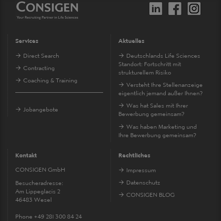
Services
Aktuelles
Direct Search
Deutschlands Life Sciences
Standort: Fortschritt mit
Contracting
strukturellem Risiko
Coaching & Training
Versteht Ihre Stellenanzeige
eigentlich jemand außer Ihnen?
Was hat Sales mit Ihrer
Jobangebote
Bewerbung gemeinsam?
Was haben Marketing und
Ihre Bewerbung gemeinsam?
Kontakt
Rechtliches
CONSIGEN GmbH
Impressum
Datenschutz
Besucheradresse:
Am Lippeglacis 2
CONSIGEN BLOG
46483 Wesel
Phone +49 281 300 84 24