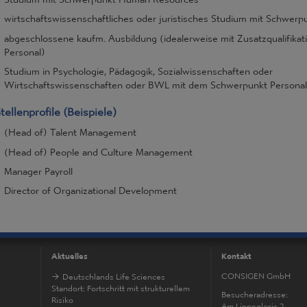
wirtschaftswissenschaftliches oder juristisches Studium mit Schwerp
abgeschlossene kaufm. Ausbildung (idealerweise mit Zusatzqualifikat
Personal)
Studium in Psychologie, Pädagogik, Sozialwissenschaften oder
Wirtschaftswissenschaften oder BWL mit dem Schwerpunkt Personal
tellenprofile (Beispiele)
(Head of) Talent Management
(Head of) People and Culture Management
Manager Payroll
Director of Organizational Development
Aktuelles
Kontakt
CONSIGEN GmbH
Deutschlands Life Sciences
Standort: Fortschritt mit strukturellem
Besucheradresse:
Risiko
Am Lippeglacis 2