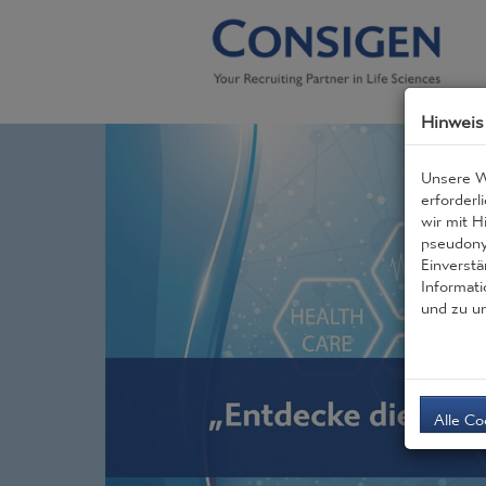
Hinweis
Unsere W
erforderl
wir mit H
pseudony
Einverstä
Informati
und zu u
Alle Co