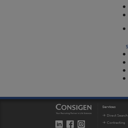
S
Services
Direct Search
Contracting