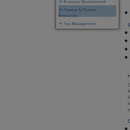
Finance & Human
Resources
Top Management
S
H
D
M
S
b
p
Q