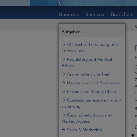
Über uns
Services
Branchen
S
Aufgaben
(Klinische) Forschung und
Entwicklung
F
Regulatory and Medical
Affairs
G
N
Arzneimittelsicherheit
Z
Herstellung und Produktion
A
Einkauf und Supply Chain
U
U
Qualitätsmanagement und -
sicherung
B
Gesundheitsökonomie/
a
Market Access
Q
Sales & Marketing
Business Development