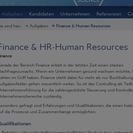
Aufgaben
Kandidaten
Unternehmen
Referenzen
Co
ie sind hier:
Aufgaben
Finance & Human Resources
Finance & HR-Human Resources
inance
erade der Bereich Finance erlebt in der letzten Zeit einen starken
achfragezuwachs. Wenn ein Unternehmen gesund wachsen möchte, m
ahlen im Griff haben. Finance steht dabei für mehr als nur Buchhaltung
ufgabenfelder gehen wesentlich weiter. So ist das Controlling als Teilb
nternehmensführung für die zahlengestützte Steuerung und Kontrolle 
nternehmensbereiche zuständig.
esonders gefragt sind Erfahrungen und Qualifikationen, die einen holis
uf die Prozesse und Zusammenhänge ermöglichen.
ualifikationen
Betriebs- oder wirtschaftswissenschaftliches Studium bzw. entsprec