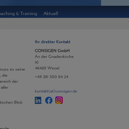
aching & Training
Aktuell
Ihr direkter Kontakt
CONSIGEN GmbH
An der Gnadenkirche
10
46485 Wesel
uss es seine
, die
+49 281 300 84 24
ereich der
aller
kontakt
(at)
consigen.de
tischen Blick
hende