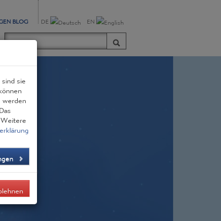
GEN BLOG
DE
EN
sind sie
 können
zu werden
 Das
. Weitere
erklärung
ungen
blehnen