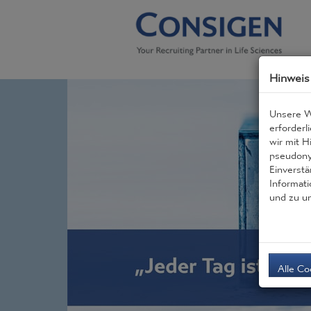
Hinweis
Unsere W
erforderl
wir mit H
pseudony
Einverstä
Informati
und zu u
Alle Co