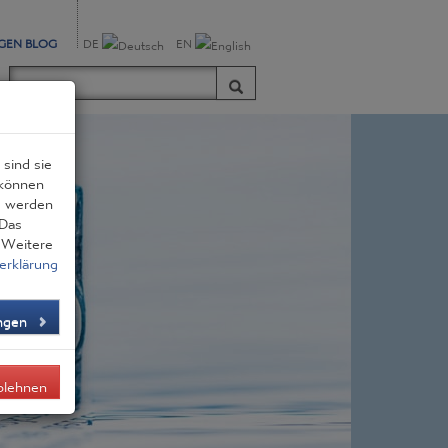
GEN BLOG
DE
EN
sind sie
 können
zu werden
 Das
. Weitere
erklärung
ungen
blehnen