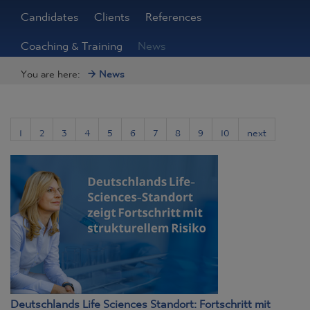
Candidates
Clients
References
Coaching & Training
News
You are here:
News
1
2
3
4
5
6
7
8
9
10
next
Deutschlands Life Sciences Standort: Fortschritt mit