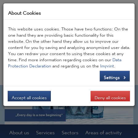
About Cookies
This website uses cookies. Those have two functions: On the
one hand they are providing basic functionality for this
website. On the other hand they allow us to improve our
Frontpage
JOBS
Contact
CONSIGEN BLOG
content for you by saving and analyzing anonymized user data.
You can redraw your consent to using these cookies at any
time. Find more information regarding cookies on our
Data
DE
EN
Protection Declaration
and regarding us on the
Imprint
.
Settings
Accept all cookies
Deny all cookies
About us
Services
Sectors
Areas of activity