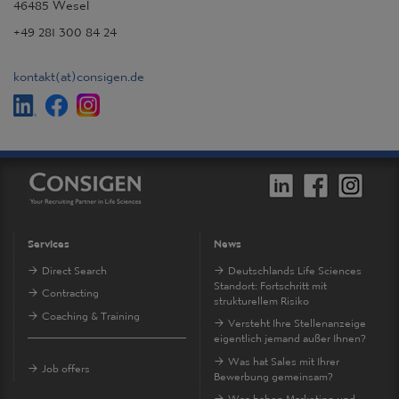
46485 Wesel
+49 281 300 84 24
kontakt
(at)
consigen.de
Services
News
Direct Search
Deutschlands Life Sciences
Standort: Fortschritt mit
Contracting
strukturellem Risiko
Coaching & Training
Versteht Ihre Stellenanzeige
eigentlich jemand außer Ihnen?
Was hat Sales mit Ihrer
Job offers
Bewerbung gemeinsam?
Was haben Marketing und