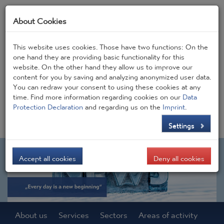
About Cookies
This website uses cookies. Those have two functions: On the
one hand they are providing basic functionality for this
website. On the other hand they allow us to improve our
Frontpage
JOBS
Contact
CONSIGEN BLOG
content for you by saving and analyzing anonymized user data.
You can redraw your consent to using these cookies at any
time. Find more information regarding cookies on our
Data
DE
EN
Protection Declaration
and regarding us on the
Imprint
.
Settings
Accept all cookies
Deny all cookies
About us
Services
Sectors
Areas of activity